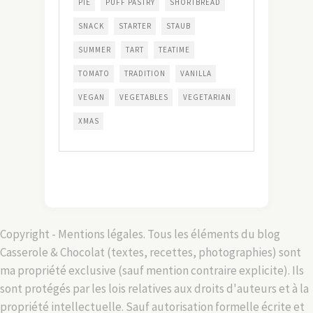
PIE
PUFF PASTRY
SHORTBREAD
SNACK
STARTER
STAUB
SUMMER
TART
TEATIME
TOMATO
TRADITION
VANILLA
VEGAN
VEGETABLES
VEGETARIAN
XMAS
Copyright - Mentions légales. Tous les éléments du blog
Casserole & Chocolat (textes, recettes, photographies) sont
ma propriété exclusive (sauf mention contraire explicite). Ils
sont protégés par les lois relatives aux droits d'auteurs et à la
propriété intellectuelle. Sauf autorisation formelle écrite et