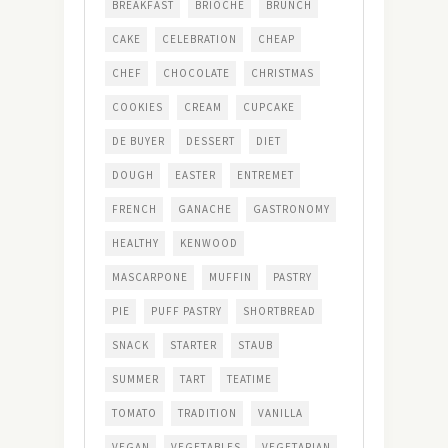
BREAKFAST
BRIOCHE
BRUNCH
CAKE
CELEBRATION
CHEAP
CHEF
CHOCOLATE
CHRISTMAS
COOKIES
CREAM
CUPCAKE
DE BUYER
DESSERT
DIET
DOUGH
EASTER
ENTREMET
FRENCH
GANACHE
GASTRONOMY
HEALTHY
KENWOOD
MASCARPONE
MUFFIN
PASTRY
PIE
PUFF PASTRY
SHORTBREAD
SNACK
STARTER
STAUB
SUMMER
TART
TEATIME
TOMATO
TRADITION
VANILLA
VEGAN
VEGETABLES
VEGETARIAN