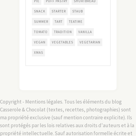
PIE
PUFF PASTRY
SHORTBREAD
SNACK
STARTER
STAUB
SUMMER
TART
TEATIME
TOMATO
TRADITION
VANILLA
VEGAN
VEGETABLES
VEGETARIAN
XMAS
Copyright - Mentions légales. Tous les éléments du blog
Casserole & Chocolat (textes, recettes, photographies) sont
ma propriété exclusive (sauf mention contraire explicite). Ils
sont protégés par les lois relatives aux droits d'auteurs et à la
propriété intellectuelle. Sauf autorisation formelle écrite et