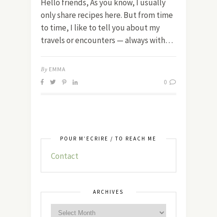
Hello friends, As you know, I usually
only share recipes here. But from time
to time, I like to tell you about my
travels or encounters — always with…
By
EMMA
0
POUR M’ÉCRIRE / TO REACH ME
Contact
ARCHIVES