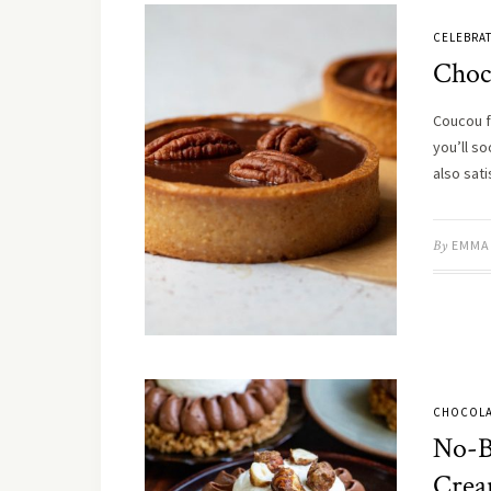
CELEBRA
Choco
Coucou f
you’ll s
also sat
By
EMMA
CHOCOLA
No-B
Crea