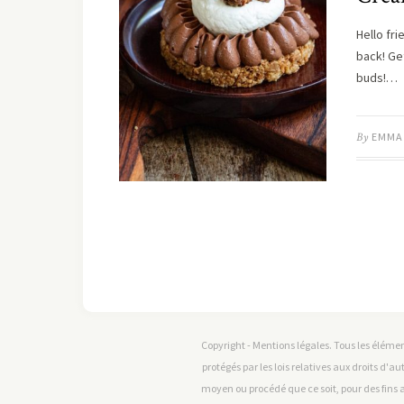
Hello fr
back! Ge
buds!…
By
EMMA
Copyright - Mentions légales. Tous les élémen
protégés par les lois relatives aux droits d'au
moyen ou procédé que ce soit, pour des fins a