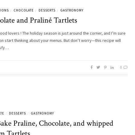
TIONS
CHOCOLATE
DESSERTS
GASTRONOMY
/
/
/
late and Praliné Tartlets
ood lovers ! The holiday season is just around the corner, and I’m sure
oon start thinking about your menus. But don’t worry—this recipe will
isfy…
0
TE
DESSERTS
GASTRONOMY
/
/
ake Praline, Chocolate, and whipped
m Tartlets