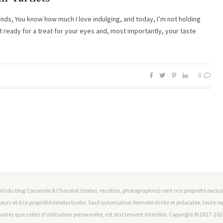
iends, You know how much I love indulging, and today, I’m not holding
t ready for a treat for your eyes and, most importantly, your taste
0
ts du blog Casserole & Chocolat (textes, recettes, photographies) sont ma propriété exclusiv
teurs et à la propriété intellectuelle. Sauf autorisation formelle écrite et préalable, toute 
utres que celles d'utilisation personnelle, est strictement interdite. Copyright © 2017-2026