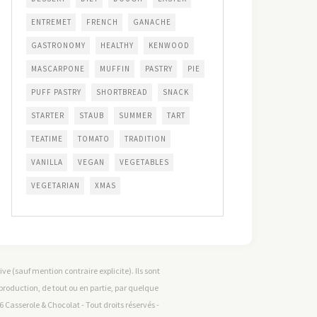
ENTREMET
FRENCH
GANACHE
GASTRONOMY
HEALTHY
KENWOOD
MASCARPONE
MUFFIN
PASTRY
PIE
PUFF PASTRY
SHORTBREAD
SNACK
STARTER
STAUB
SUMMER
TART
TEATIME
TOMATO
TRADITION
VANILLA
VEGAN
VEGETABLES
VEGETARIAN
XMAS
e (sauf mention contraire explicite). Ils sont
reproduction, de tout ou en partie, par quelque
 Casserole & Chocolat - Tout droits réservés -