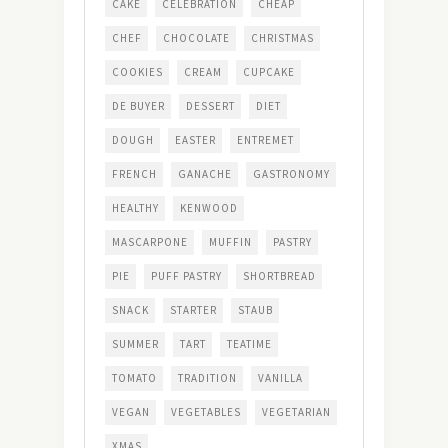
CAKE
CELEBRATION
CHEAP
CHEF
CHOCOLATE
CHRISTMAS
COOKIES
CREAM
CUPCAKE
DE BUYER
DESSERT
DIET
DOUGH
EASTER
ENTREMET
FRENCH
GANACHE
GASTRONOMY
HEALTHY
KENWOOD
MASCARPONE
MUFFIN
PASTRY
PIE
PUFF PASTRY
SHORTBREAD
SNACK
STARTER
STAUB
SUMMER
TART
TEATIME
TOMATO
TRADITION
VANILLA
VEGAN
VEGETABLES
VEGETARIAN
XMAS