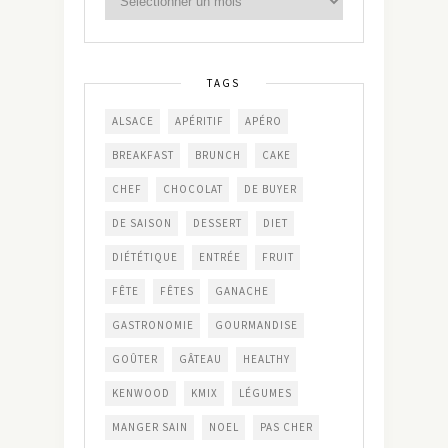
TAGS
ALSACE
APÉRITIF
APÉRO
BREAKFAST
BRUNCH
CAKE
CHEF
CHOCOLAT
DE BUYER
DE SAISON
DESSERT
DIET
DIÉTÉTIQUE
ENTRÉE
FRUIT
FÊTE
FÊTES
GANACHE
GASTRONOMIE
GOURMANDISE
GOÛTER
GÂTEAU
HEALTHY
KENWOOD
KMIX
LÉGUMES
MANGER SAIN
NOEL
PAS CHER