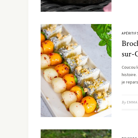
APÉRITIF
Broch
sur-
Coucou l
histoire
je repa
By
EMMA