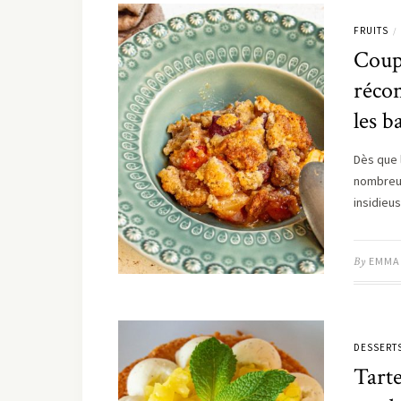
FRUITS
/
Coup 
récon
les b
Dès que 
nombreux
insidieu
By
EMMA
DESSERT
Tarte