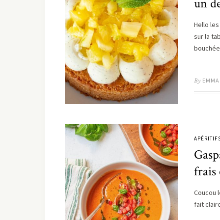
un de
Hello le
sur la t
bouchée.
By
EMMA
APÉRITIF
Gasp
frais
Coucou le
fait clai