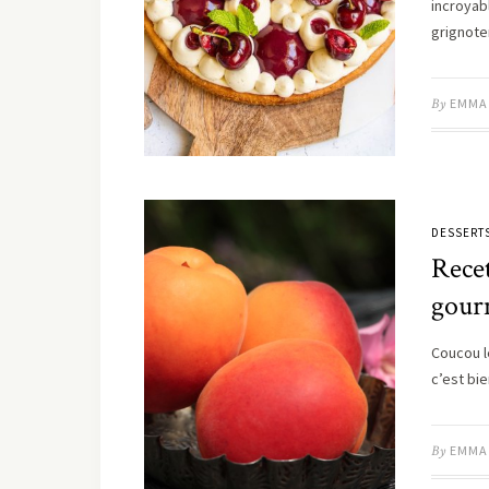
incroyab
grignote
By
EMMA
DESSERT
Recet
gourm
Coucou le
c’est bie
By
EMMA