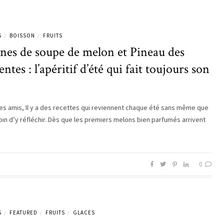
S
BOISSON
FRUITS
/
/
nes de soupe de melon et Pineau des
ntes : l’apéritif d’été qui fait toujours son
es amis, Il y a des recettes qui reviennent chaque été sans même que
soin d’y réfléchir. Dès que les premiers melons bien parfumés arrivent
0
S
FEATURED
FRUITS
GLACES
/
/
/