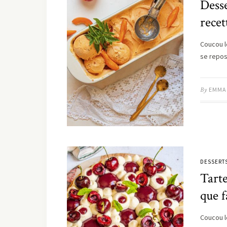
Desse
rece
Coucou le
se repos
By
EMMA
DESSERT
Tarte
que f
Coucou l