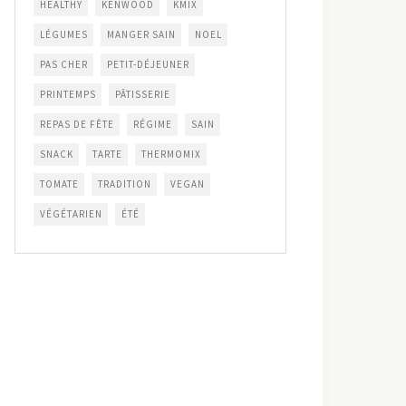
HEALTHY
KENWOOD
KMIX
LÉGUMES
MANGER SAIN
NOEL
PAS CHER
PETIT-DÉJEUNER
PRINTEMPS
PÂTISSERIE
REPAS DE FÊTE
RÉGIME
SAIN
SNACK
TARTE
THERMOMIX
TOMATE
TRADITION
VEGAN
VÉGÉTARIEN
ÉTÉ