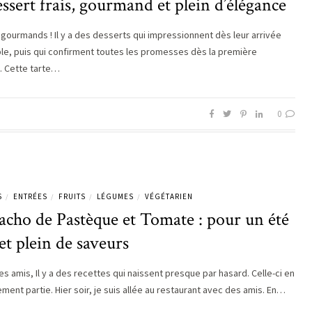
ssert frais, gourmand et plein d’élégance
s gourmands ! Il y a des desserts qui impressionnent dès leur arrivée
able, puis qui confirment toutes les promesses dès la première
 Cette tarte…
0
S
ENTRÉES
FRUITS
LÉGUMES
VÉGÉTARIEN
/
/
/
/
acho de Pastèque et Tomate : pour un été
 et plein de saveurs
s amis, Il y a des recettes qui naissent presque par hasard. Celle-ci en
rement partie. Hier soir, je suis allée au restaurant avec des amis. En…