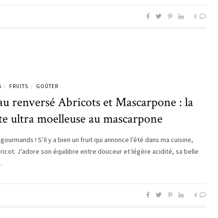
0
S
FRUITS
GOÛTER
/
/
u renversé Abricots et Mascarpone : la
te ultra moelleuse au mascarpone
 gourmands ! S’il y a bien un fruit qui annonce l’été dans ma cuisine,
bricot. J’adore son équilibre entre douceur et légère acidité, sa belle
…
4