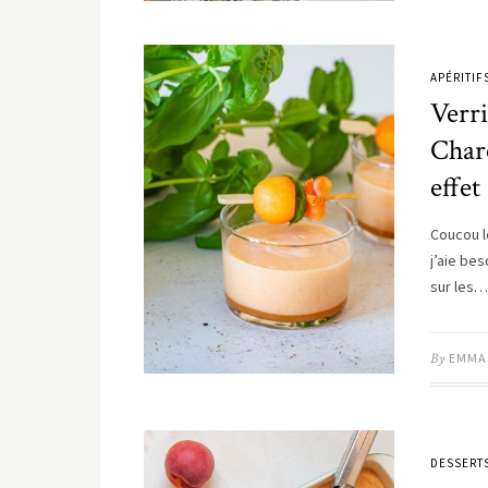
APÉRITIF
Verri
Chare
effet
Coucou l
j’aie be
sur les…
By
EMMA
DESSERT