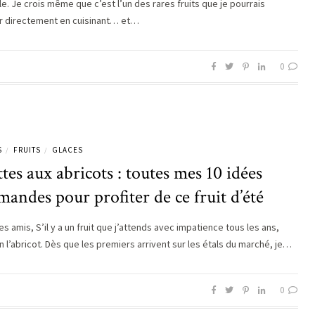
le. Je crois même que c’est l’un des rares fruits que je pourrais
r directement en cuisinant… et…
0
S
FRUITS
GLACES
/
/
tes aux abricots : toutes mes 10 idées
andes pour profiter de ce fruit d’été
s amis, S’il y a un fruit que j’attends avec impatience tous les ans,
n l’abricot. Dès que les premiers arrivent sur les étals du marché, je…
0