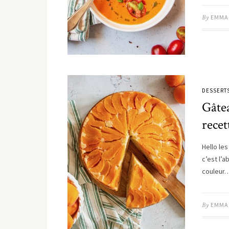
By
EMMA
DESSERT
Gâtea
recet
Hello les
c’est l’a
couleur
By
EMMA