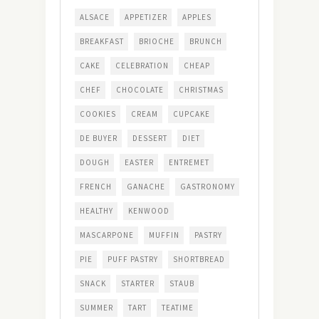
ALSACE
APPETIZER
APPLES
BREAKFAST
BRIOCHE
BRUNCH
CAKE
CELEBRATION
CHEAP
CHEF
CHOCOLATE
CHRISTMAS
COOKIES
CREAM
CUPCAKE
DE BUYER
DESSERT
DIET
DOUGH
EASTER
ENTREMET
FRENCH
GANACHE
GASTRONOMY
HEALTHY
KENWOOD
MASCARPONE
MUFFIN
PASTRY
PIE
PUFF PASTRY
SHORTBREAD
SNACK
STARTER
STAUB
SUMMER
TART
TEATIME