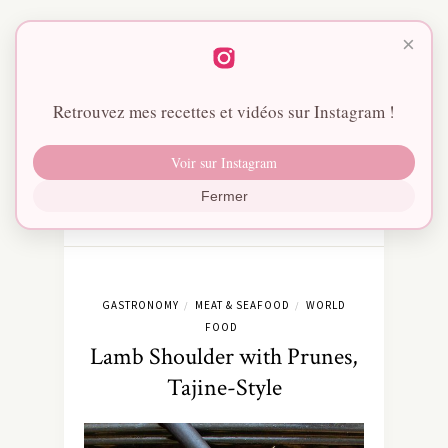
×
Retrouvez mes recettes et vidéos sur Instagram !
Voir sur Instagram
Fermer
GASTRONOMY
MEAT & SEAFOOD
WORLD
/
/
FOOD
Lamb Shoulder with Prunes,
Tajine-Style