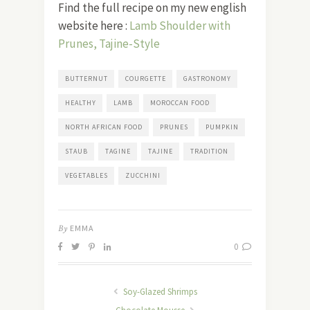
Find the full recipe on my new english
website here :
Lamb Shoulder with
Prunes, Tajine-Style
BUTTERNUT
COURGETTE
GASTRONOMY
HEALTHY
LAMB
MOROCCAN FOOD
NORTH AFRICAN FOOD
PRUNES
PUMPKIN
STAUB
TAGINE
TAJINE
TRADITION
VEGETABLES
ZUCCHINI
By
EMMA
0
Soy-Glazed Shrimps