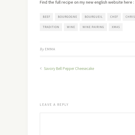
Find the full recipe on my new english website here :
BEEF
BOURGOGNE
BOURGUEIL
CHEF
CHRI
TRADITION
WINE
WINE PAIRING
XMAS
By
EMMA
Savory Bell Pepper Cheesecake
LEAVE A REPLY