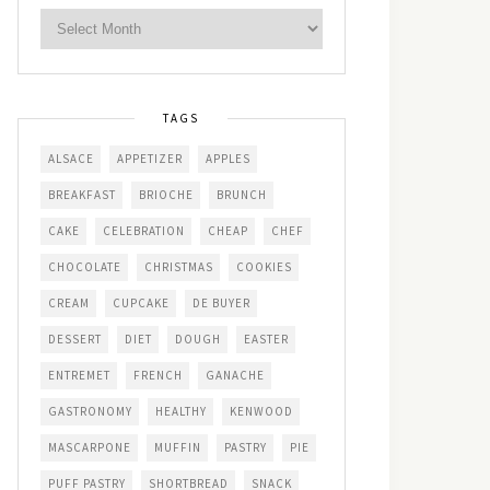
TAGS
ALSACE
APPETIZER
APPLES
BREAKFAST
BRIOCHE
BRUNCH
CAKE
CELEBRATION
CHEAP
CHEF
CHOCOLATE
CHRISTMAS
COOKIES
CREAM
CUPCAKE
DE BUYER
DESSERT
DIET
DOUGH
EASTER
ENTREMET
FRENCH
GANACHE
GASTRONOMY
HEALTHY
KENWOOD
MASCARPONE
MUFFIN
PASTRY
PIE
PUFF PASTRY
SHORTBREAD
SNACK