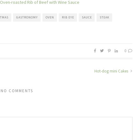
Oven-roasted Rib of Beef with Wine Sauce
STMAS
GASTRONOMY
OVEN
RIB EYE
SAUCE
STEAK
0
Hot-dog mini Cakes
NO COMMENTS