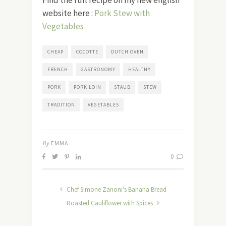
website here :
Pork Stew with
Vegetables
CHEAP
COCOTTE
DUTCH OVEN
FRENCH
GASTRONOMY
HEALTHY
PORK
PORK LOIN
STAUB
STEW
TRADITION
VEGETABLES
By
EMMA
0
Chef Simone Zanoni's Banana Bread
Roasted Cauliflower with Spices