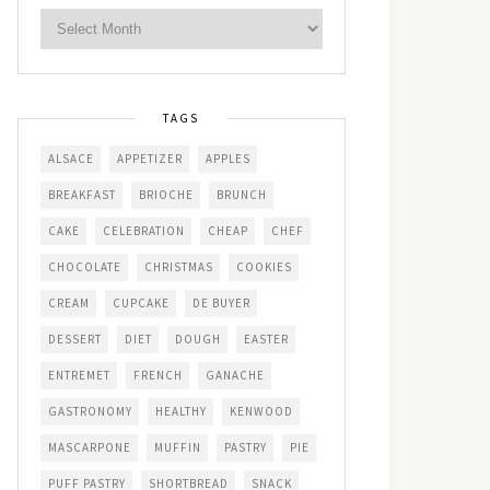
TAGS
ALSACE
APPETIZER
APPLES
BREAKFAST
BRIOCHE
BRUNCH
CAKE
CELEBRATION
CHEAP
CHEF
CHOCOLATE
CHRISTMAS
COOKIES
CREAM
CUPCAKE
DE BUYER
DESSERT
DIET
DOUGH
EASTER
ENTREMET
FRENCH
GANACHE
GASTRONOMY
HEALTHY
KENWOOD
MASCARPONE
MUFFIN
PASTRY
PIE
PUFF PASTRY
SHORTBREAD
SNACK