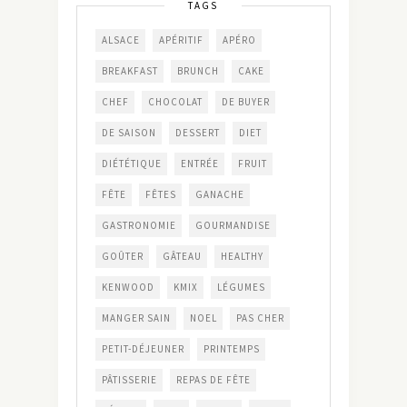
TAGS
ALSACE
APÉRITIF
APÉRO
BREAKFAST
BRUNCH
CAKE
CHEF
CHOCOLAT
DE BUYER
DE SAISON
DESSERT
DIET
DIÉTÉTIQUE
ENTRÉE
FRUIT
FÊTE
FÊTES
GANACHE
GASTRONOMIE
GOURMANDISE
GOÛTER
GÂTEAU
HEALTHY
KENWOOD
KMIX
LÉGUMES
MANGER SAIN
NOEL
PAS CHER
PETIT-DÉJEUNER
PRINTEMPS
PÂTISSERIE
REPAS DE FÊTE