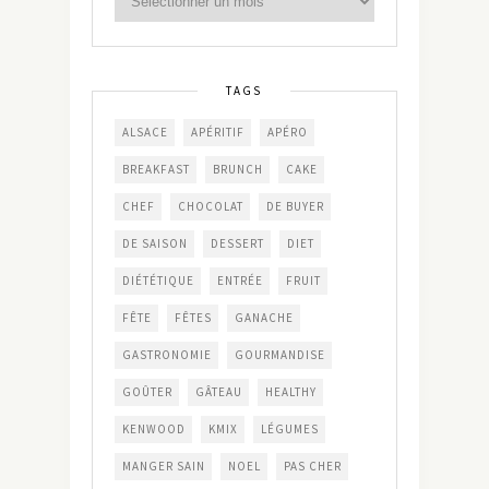
TAGS
ALSACE
APÉRITIF
APÉRO
BREAKFAST
BRUNCH
CAKE
CHEF
CHOCOLAT
DE BUYER
DE SAISON
DESSERT
DIET
DIÉTÉTIQUE
ENTRÉE
FRUIT
FÊTE
FÊTES
GANACHE
GASTRONOMIE
GOURMANDISE
GOÛTER
GÂTEAU
HEALTHY
KENWOOD
KMIX
LÉGUMES
MANGER SAIN
NOEL
PAS CHER