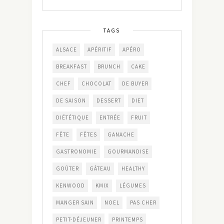
TAGS
ALSACE
APÉRITIF
APÉRO
BREAKFAST
BRUNCH
CAKE
CHEF
CHOCOLAT
DE BUYER
DE SAISON
DESSERT
DIET
DIÉTÉTIQUE
ENTRÉE
FRUIT
FÊTE
FÊTES
GANACHE
GASTRONOMIE
GOURMANDISE
GOÛTER
GÂTEAU
HEALTHY
KENWOOD
KMIX
LÉGUMES
MANGER SAIN
NOEL
PAS CHER
PETIT-DÉJEUNER
PRINTEMPS