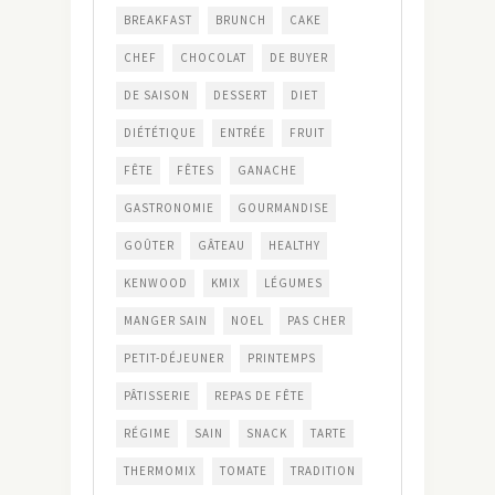
BREAKFAST
BRUNCH
CAKE
CHEF
CHOCOLAT
DE BUYER
DE SAISON
DESSERT
DIET
DIÉTÉTIQUE
ENTRÉE
FRUIT
FÊTE
FÊTES
GANACHE
GASTRONOMIE
GOURMANDISE
GOÛTER
GÂTEAU
HEALTHY
KENWOOD
KMIX
LÉGUMES
MANGER SAIN
NOEL
PAS CHER
PETIT-DÉJEUNER
PRINTEMPS
PÂTISSERIE
REPAS DE FÊTE
RÉGIME
SAIN
SNACK
TARTE
THERMOMIX
TOMATE
TRADITION