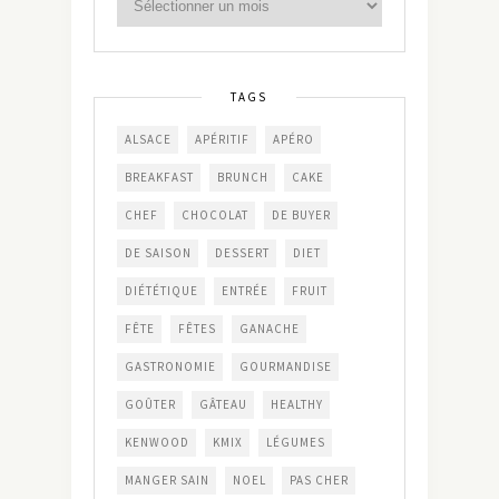
TAGS
ALSACE
APÉRITIF
APÉRO
BREAKFAST
BRUNCH
CAKE
CHEF
CHOCOLAT
DE BUYER
DE SAISON
DESSERT
DIET
DIÉTÉTIQUE
ENTRÉE
FRUIT
FÊTE
FÊTES
GANACHE
GASTRONOMIE
GOURMANDISE
GOÛTER
GÂTEAU
HEALTHY
KENWOOD
KMIX
LÉGUMES
MANGER SAIN
NOEL
PAS CHER