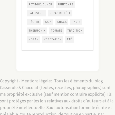
PETIT-DÉJEUNER
PRINTEMPS
PÂTISSERIE
REPAS DE FÊTE
RÉGIME
SAIN
SNACK
TARTE
THERMOMIX
TOMATE
TRADITION
VEGAN
VÉGÉTARIEN
ÉTÉ
Copyright - Mentions légales. Tous les éléments du blog
Casserole & Chocolat (textes, recettes, photographies) sont
ma propriété exclusive (sauf mention contraire explicite). Ils
sont protégés par les lois relatives aux droits d'auteurs et à la
propriété intellectuelle. Sauf autorisation formelle écrite et
préalable, toute reproduction, de tout ou en partie, par