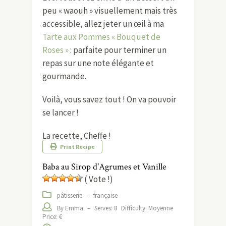
peu « waouh » visuellement mais très
accessible, allez jeter un œil à ma
Tarte aux Pommes « Bouquet de
Roses »
: parfaite pour terminer un
repas sur une note élégante et
gourmande.
Voilà, vous savez tout ! On va pouvoir
se lancer !
La recette, Cheffe !
Print Recipe
Baba au Sirop d'Agrumes et Vanille
( Vote !)
pâtisserie
–
française
By Emma
–
Serves: 8
Difficulty: Moyenne
Price: €