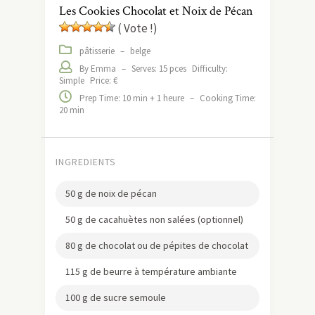
Les Cookies Chocolat et Noix de Pécan
( Vote !)
pâtisserie
–
belge
By Emma
–
Serves: 15 pces
Difficulty:
Simple
Price: €
Prep Time: 10 min + 1 heure
–
Cooking Time:
20 min
INGREDIENTS
50 g de noix de pécan
50 g de cacahuètes non salées (optionnel)
80 g de chocolat ou de pépites de chocolat
115 g de beurre à température ambiante
100 g de sucre semoule