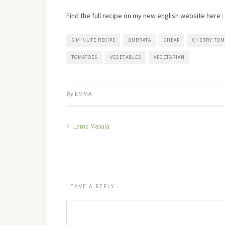
Find the full recipe on my new english website here :
5 MINUTE RECIPE
BURRATA
CHEAP
CHERRY TOM
TOMATOES
VEGETABLES
VEGETARIAN
By
EMMA
Lamb Masala
LEAVE A REPLY