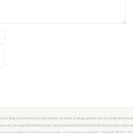
ts du blog Casserole & Chocolat (textes, recettes, photographies) sont ma propriété exclusiv
teurs et à la propriété intellectuelle. Sauf autorisation formelle écrite et préalable, toute 
utres que celles d'utilisation personnelle, est strictement interdite. Copyright © 2017-2026