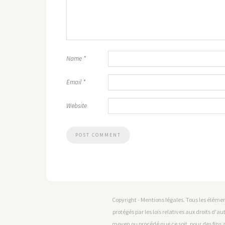
Name
*
Email
*
Website
Copyright - Mentions légales. Tous les élémen
protégés par les lois relatives aux droits d'au
moyen ou procédé que ce soit, pour des fins a