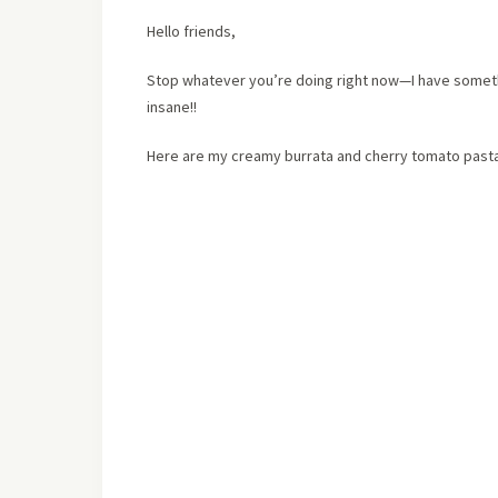
Hello friends,
Stop whatever you’re doing right now—I have somethin
insane!!
Here are my creamy burrata and cherry tomato pasta