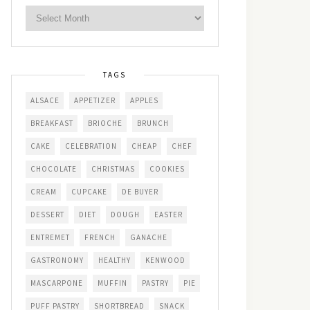
TAGS
ALSACE
APPETIZER
APPLES
BREAKFAST
BRIOCHE
BRUNCH
CAKE
CELEBRATION
CHEAP
CHEF
CHOCOLATE
CHRISTMAS
COOKIES
CREAM
CUPCAKE
DE BUYER
DESSERT
DIET
DOUGH
EASTER
ENTREMET
FRENCH
GANACHE
GASTRONOMY
HEALTHY
KENWOOD
MASCARPONE
MUFFIN
PASTRY
PIE
PUFF PASTRY
SHORTBREAD
SNACK