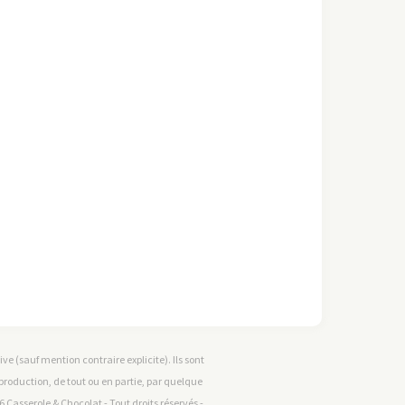
e (sauf mention contraire explicite). Ils sont
reproduction, de tout ou en partie, par quelque
 Casserole & Chocolat - Tout droits réservés -