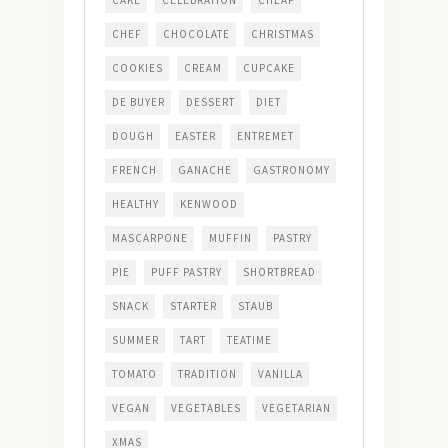
CHEF
CHOCOLATE
CHRISTMAS
COOKIES
CREAM
CUPCAKE
DE BUYER
DESSERT
DIET
DOUGH
EASTER
ENTREMET
FRENCH
GANACHE
GASTRONOMY
HEALTHY
KENWOOD
MASCARPONE
MUFFIN
PASTRY
PIE
PUFF PASTRY
SHORTBREAD
SNACK
STARTER
STAUB
SUMMER
TART
TEATIME
TOMATO
TRADITION
VANILLA
VEGAN
VEGETABLES
VEGETARIAN
XMAS