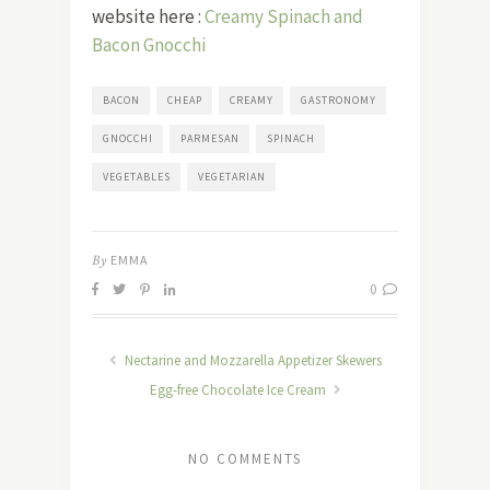
website here :
Creamy Spinach and
Bacon Gnocchi
BACON
CHEAP
CREAMY
GASTRONOMY
GNOCCHI
PARMESAN
SPINACH
VEGETABLES
VEGETARIAN
By
EMMA
0
Nectarine and Mozzarella Appetizer Skewers
Egg-free Chocolate Ice Cream
NO COMMENTS