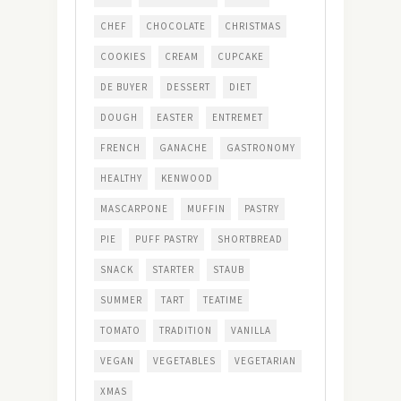
CHEF
CHOCOLATE
CHRISTMAS
COOKIES
CREAM
CUPCAKE
DE BUYER
DESSERT
DIET
DOUGH
EASTER
ENTREMET
FRENCH
GANACHE
GASTRONOMY
HEALTHY
KENWOOD
MASCARPONE
MUFFIN
PASTRY
PIE
PUFF PASTRY
SHORTBREAD
SNACK
STARTER
STAUB
SUMMER
TART
TEATIME
TOMATO
TRADITION
VANILLA
VEGAN
VEGETABLES
VEGETARIAN
XMAS