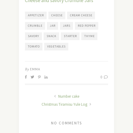
Cheese and savory Crumble Jars
APPETIZER
CHEESE
CREAM CHEESE
CRUMBLE
JAR
JARS
RED PEPPER
SAVORY
SNACK
STARTER
THYME
TOMATO
VEGETABLES
By
EMMA
0
Number cake
Christmas Tiramisu Yule Log
NO COMMENTS