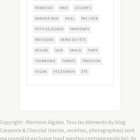
KENWOOD
KMIX
LÉGUMES
MANGER SAIN
NOEL
PAS CHER
PETIT-DÉJEUNER
PRINTEMPS
PÂTISSERIE
REPAS DE FÊTE
RÉGIME
SAIN
SNACK
TARTE
THERMOMIX
TOMATE
TRADITION
VEGAN
VÉGÉTARIEN
ÉTÉ
Copyright - Mentions légales. Tous les éléments du blog
Casserole & Chocolat (textes, recettes, photographies) sont
ma propriété exclusive (sauf mention contraire explicite). Ils