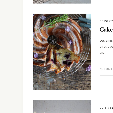
DESSERT
Cake
Les amis
pire, que
un…
By
EMMA
CUISINE