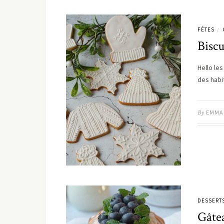
FÊTES
/
Biscu
Hello les
des habi
By
EMMA
DESSERT
Gâtea