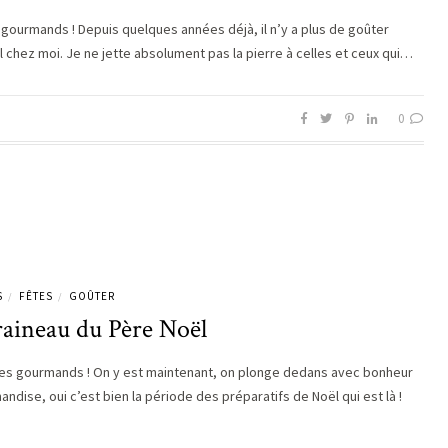
s gourmands ! Depuis quelques années déjà, il n’y a plus de goûter
el chez moi. Je ne jette absolument pas la pierre à celles et ceux qui…
0
S
FÊTES
GOÛTER
/
/
raineau du Père Noël
es gourmands ! On y est maintenant, on plonge dedans avec bonheur
ndise, oui c’est bien la période des préparatifs de Noël qui est là !