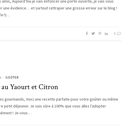
s amis, Aujourd’hui je vais enfoncer une porte ouverte, je vais vous
r une évidence… et surtout rattraper une grosse erreur sur le blog !
fin !)…
0
S
GOÛTER
/
 au Yaourt et Citron
es gourmands, Voici une recette parfaite pour votre goûter ou même
re petit déjeuner. Je suis sûre à 100% que vous allez l’adopter
nément ! Je vous…