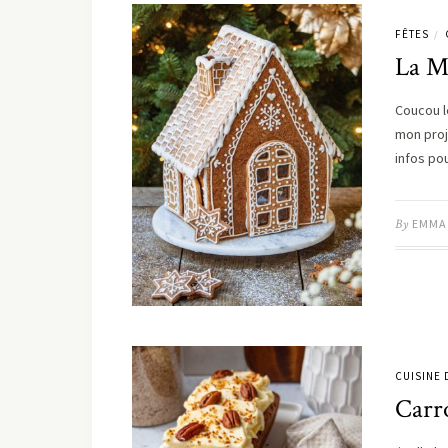
FÊTES
/
La M
Coucou l
mon proj
infos p
By
EMMA
CUISINE
Carro