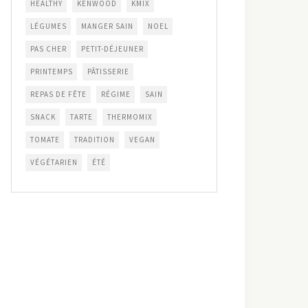
HEALTHY
KENWOOD
KMIX
LÉGUMES
MANGER SAIN
NOEL
PAS CHER
PETIT-DÉJEUNER
PRINTEMPS
PÂTISSERIE
REPAS DE FÊTE
RÉGIME
SAIN
SNACK
TARTE
THERMOMIX
TOMATE
TRADITION
VEGAN
VÉGÉTARIEN
ÉTÉ