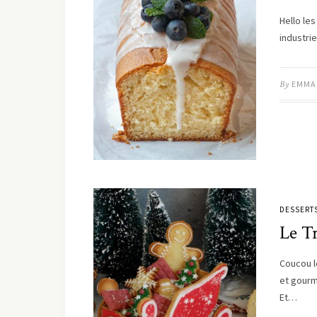
Hello le
industri
By
EMMA
DESSERT
Le T
Coucou l
et gourma
Et…