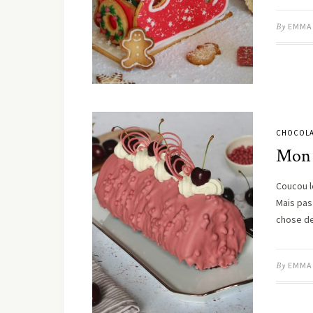
By
EMMA
CHOCOLA
Mon 
Coucou le
Mais pas 
chose d
By
EMMA