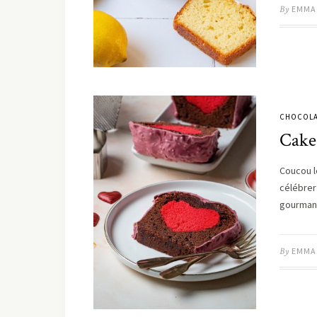
By
EMMA
CHOCOLA
Cake
Coucou l
célébrer 
gourman
By
EMMA