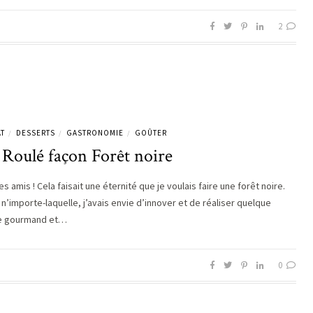
2
T
DESSERTS
GASTRONOMIE
GOÛTER
/
/
/
Roulé façon Forêt noire
s amis ! Cela faisait une éternité que je voulais faire une forêt noire.
n’importe-laquelle, j’avais envie d’innover et de réaliser quelque
e gourmand et…
0