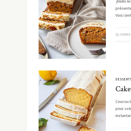
jHello le
présente
Voici (en
By
EMMA
DESSERT
Cake
Coucou l
pour vot
instanta