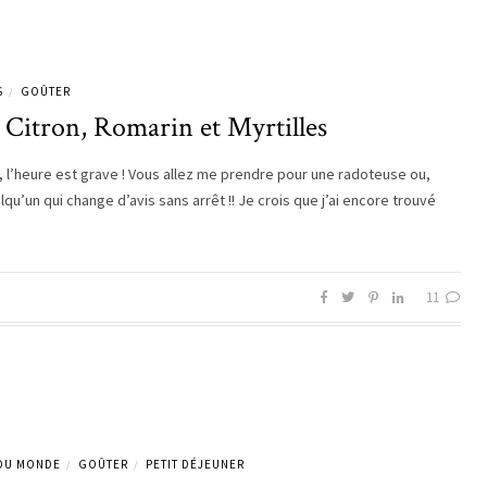
S
GOÛTER
/
 Citron, Romarin et Myrtilles
, l’heure est grave ! Vous allez me prendre pour une radoteuse ou,
lqu’un qui change d’avis sans arrêt !! Je crois que j’ai encore trouvé
11
 DU MONDE
GOÛTER
PETIT DÉJEUNER
/
/