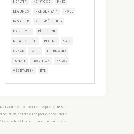
HEALTHY
KENWOOD
KMIX
LÉGUMES
MANGER SAIN
NOEL
PAS CHER
PETIT-DÉJEUNER
PRINTEMPS
PÂTISSERIE
REPAS DE FÊTE
RÉGIME
SAIN
SNACK
TARTE
THERMOMIX
TOMATE
TRADITION
VEGAN
VÉGÉTARIEN
ÉTÉ
e (sauf mention contraire explicite). Ils sont
reproduction, de tout ou en partie, par quelque
 Casserole & Chocolat - Tout droits réservés -