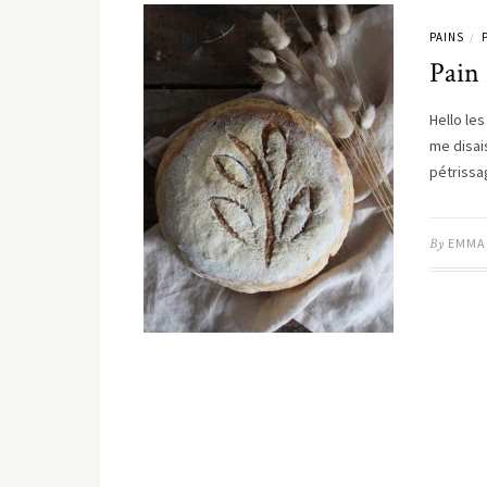
PAINS
/
Pain
Hello le
me disai
pétriss
By
EMMA