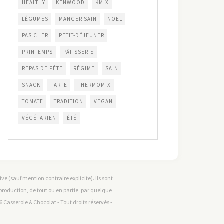
HEALTHY
KENWOOD
KMIX
LÉGUMES
MANGER SAIN
NOEL
PAS CHER
PETIT-DÉJEUNER
PRINTEMPS
PÂTISSERIE
REPAS DE FÊTE
RÉGIME
SAIN
SNACK
TARTE
THERMOMIX
TOMATE
TRADITION
VEGAN
VÉGÉTARIEN
ÉTÉ
e (sauf mention contraire explicite). Ils sont
reproduction, de tout ou en partie, par quelque
 Casserole & Chocolat - Tout droits réservés -