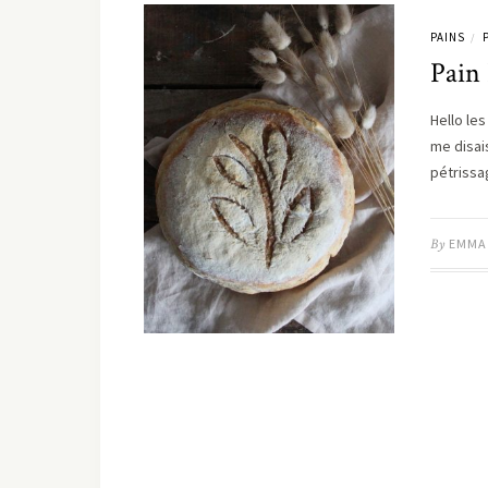
PAINS
/
Pain
Hello le
me disai
pétriss
By
EMMA