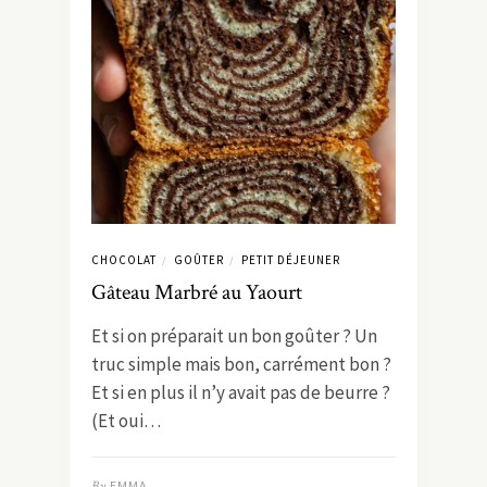
CHOCOLAT
GOÛTER
PETIT DÉJEUNER
/
/
Gâteau Marbré au Yaourt
Et si on préparait un bon goûter ? Un
truc simple mais bon, carrément bon ?
Et si en plus il n’y avait pas de beurre ?
(Et oui…
By
EMMA