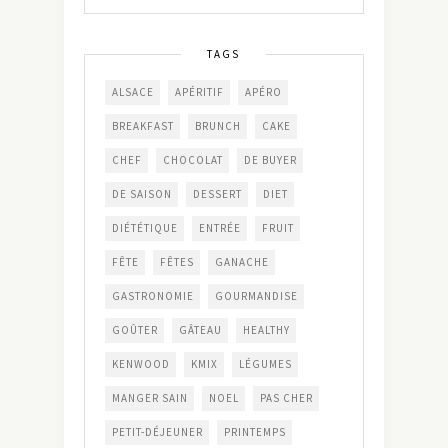
TAGS
ALSACE
APÉRITIF
APÉRO
BREAKFAST
BRUNCH
CAKE
CHEF
CHOCOLAT
DE BUYER
DE SAISON
DESSERT
DIET
DIÉTÉTIQUE
ENTRÉE
FRUIT
FÊTE
FÊTES
GANACHE
GASTRONOMIE
GOURMANDISE
GOÛTER
GÂTEAU
HEALTHY
KENWOOD
KMIX
LÉGUMES
MANGER SAIN
NOEL
PAS CHER
PETIT-DÉJEUNER
PRINTEMPS