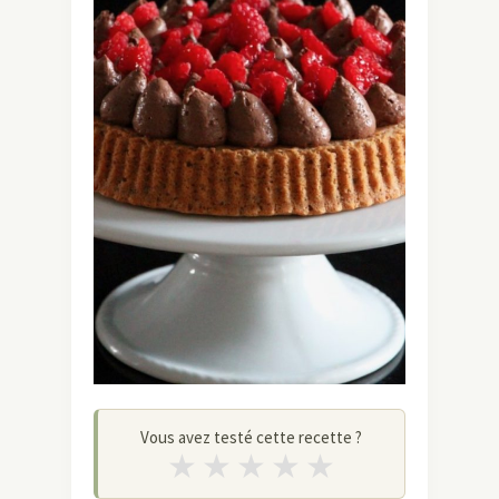
Vous avez testé cette recette ?
★
★
★
★
★