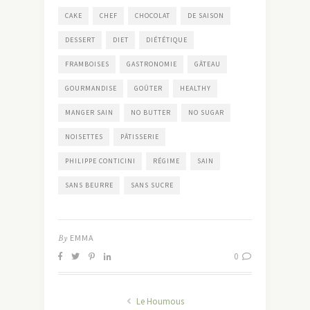
CAKE
CHEF
CHOCOLAT
DE SAISON
DESSERT
DIET
DIÉTÉTIQUE
FRAMBOISES
GASTRONOMIE
GÂTEAU
GOURMANDISE
GOÛTER
HEALTHY
MANGER SAIN
NO BUTTER
NO SUGAR
NOISETTES
PÂTISSERIE
PHILIPPE CONTICINI
RÉGIME
SAIN
SANS BEURRE
SANS SUCRE
By
EMMA
0
Le Houmous