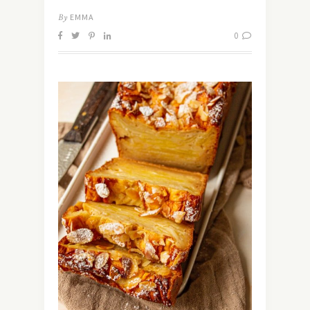
By
EMMA
0