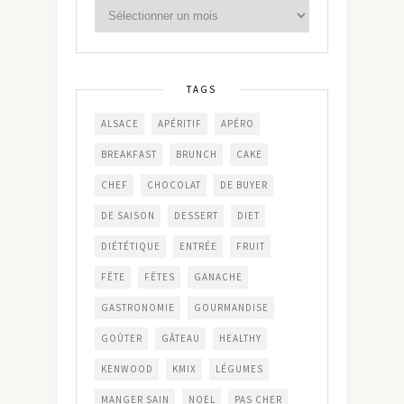
TAGS
ALSACE
APÉRITIF
APÉRO
BREAKFAST
BRUNCH
CAKE
CHEF
CHOCOLAT
DE BUYER
DE SAISON
DESSERT
DIET
DIÉTÉTIQUE
ENTRÉE
FRUIT
FÊTE
FÊTES
GANACHE
GASTRONOMIE
GOURMANDISE
GOÛTER
GÂTEAU
HEALTHY
KENWOOD
KMIX
LÉGUMES
MANGER SAIN
NOEL
PAS CHER