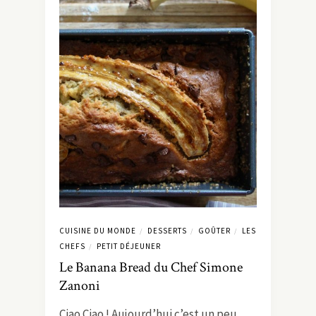
CUISINE DU MONDE
DESSERTS
GOÛTER
LES
/
/
/
CHEFS
PETIT DÉJEUNER
/
Le Banana Bread du Chef Simone
Zanoni
Ciao Ciao ! Aujourd’hui c’est un peu