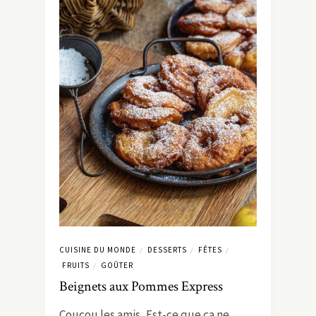
CUISINE DU MONDE
DESSERTS
FÊTES
/
/
/
FRUITS
GOÛTER
/
Beignets aux Pommes Express
Coucou les amis, Est-ce que ça ne