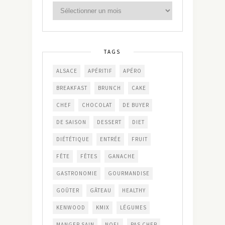
TAGS
ALSACE
APÉRITIF
APÉRO
BREAKFAST
BRUNCH
CAKE
CHEF
CHOCOLAT
DE BUYER
DE SAISON
DESSERT
DIET
DIÉTÉTIQUE
ENTRÉE
FRUIT
FÊTE
FÊTES
GANACHE
GASTRONOMIE
GOURMANDISE
GOÛTER
GÂTEAU
HEALTHY
KENWOOD
KMIX
LÉGUMES
MANGER SAIN
NOEL
PAS CHER