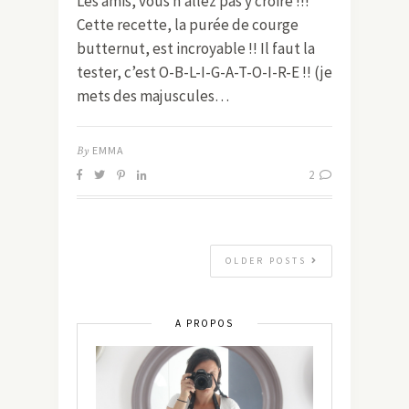
Les amis, vous n’allez pas y croire !!!
Cette recette, la purée de courge
butternut, est incroyable !! Il faut la
tester, c’est O-B-L-I-G-A-T-O-I-R-E !! (je
mets des majuscules…
By
EMMA
2
OLDER POSTS
A PROPOS