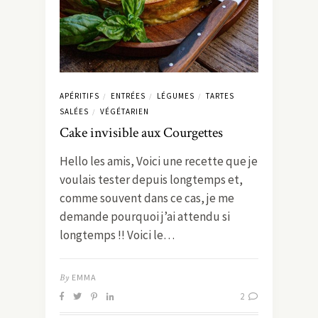
APÉRITIFS
ENTRÉES
LÉGUMES
TARTES
/
/
/
SALÉES
VÉGÉTARIEN
/
Cake invisible aux Courgettes
Hello les amis, Voici une recette que je
voulais tester depuis longtemps et,
comme souvent dans ce cas, je me
demande pourquoi j’ai attendu si
longtemps !! Voici le…
By
EMMA
2