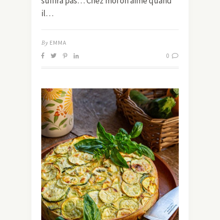
suffira pas… Chez moi on aime quand
il…
By
EMMA
0