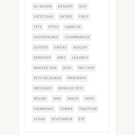
DE SAISON
DESSERT
DIET
DIÉTÉTIQUE
ENTRÉE
FRUIT
FÊTE
FÊTES
GANACHE
GASTRONOMIE
GOURMANDISE
GOÛTER
GÂTEAU
HEALTHY
KENWOOD
KMIX
LÉGUMES
MANGER SAIN
NOEL
PAS CHER
PETIT-DÉJEUNER
PRINTEMPS
PÂTISSERIE
REPAS DE FÊTE
RÉGIME
SAIN
SNACK
TARTE
THERMOMIX
TOMATE
TRADITION
VEGAN
VÉGÉTARIEN
ÉTÉ