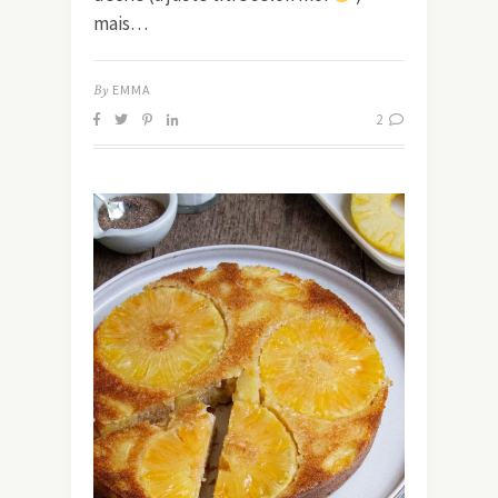
mais…
By
EMMA
2