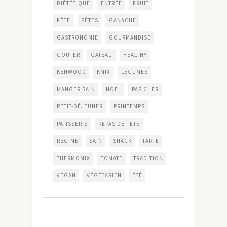
DIÉTÉTIQUE
ENTRÉE
FRUIT
FÊTE
FÊTES
GANACHE
GASTRONOMIE
GOURMANDISE
GOÛTER
GÂTEAU
HEALTHY
KENWOOD
KMIX
LÉGUMES
MANGER SAIN
NOEL
PAS CHER
PETIT-DÉJEUNER
PRINTEMPS
PÂTISSERIE
REPAS DE FÊTE
RÉGIME
SAIN
SNACK
TARTE
THERMOMIX
TOMATE
TRADITION
VEGAN
VÉGÉTARIEN
ÉTÉ