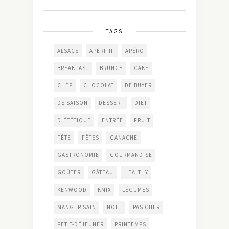
TAGS
ALSACE
APÉRITIF
APÉRO
BREAKFAST
BRUNCH
CAKE
CHEF
CHOCOLAT
DE BUYER
DE SAISON
DESSERT
DIET
DIÉTÉTIQUE
ENTRÉE
FRUIT
FÊTE
FÊTES
GANACHE
GASTRONOMIE
GOURMANDISE
GOÛTER
GÂTEAU
HEALTHY
KENWOOD
KMIX
LÉGUMES
MANGER SAIN
NOEL
PAS CHER
PETIT-DÉJEUNER
PRINTEMPS