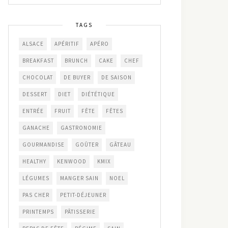
TAGS
ALSACE
APÉRITIF
APÉRO
BREAKFAST
BRUNCH
CAKE
CHEF
CHOCOLAT
DE BUYER
DE SAISON
DESSERT
DIET
DIÉTÉTIQUE
ENTRÉE
FRUIT
FÊTE
FÊTES
GANACHE
GASTRONOMIE
GOURMANDISE
GOÛTER
GÂTEAU
HEALTHY
KENWOOD
KMIX
LÉGUMES
MANGER SAIN
NOEL
PAS CHER
PETIT-DÉJEUNER
PRINTEMPS
PÂTISSERIE