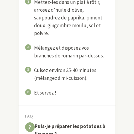
3
Mettez-les dans un plat à rôtir,
arrosez d'huile d'olive,
saupoudrez de paprika, piment
doux, gingembre moulu, sel et
poivre.
4
Mélangez et disposez vos
branches de romarin par-dessus.
5
Cuisez environ 35-40 minutes
(mélangez à mi-cuisson).
6
Et servez !
FAQ
Puis-je préparer les potatoes à
l’avance ?