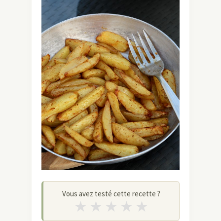
Vous avez testé cette recette ?
★
★
★
★
★