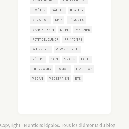
GASTRONOMIE
GOURMANDISE
GOÛTER
GÂTEAU
HEALTHY
KENWOOD
KMIX
LÉGUMES
MANGER SAIN
NOEL
PAS CHER
PETIT-DÉJEUNER
PRINTEMPS
PÂTISSERIE
REPAS DE FÊTE
RÉGIME
SAIN
SNACK
TARTE
THERMOMIX
TOMATE
TRADITION
VEGAN
VÉGÉTARIEN
ÉTÉ
Copyright - Mentions légales. Tous les éléments du blog