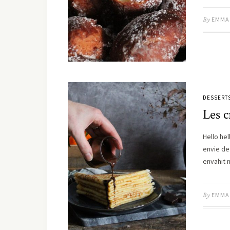
By
EMMA
DESSERT
Les c
Hello hel
envie de
envahit
By
EMMA