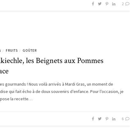
2
S
FRUITS
GOÛTER
/
/
kiechle, les Beignets aux Pommes
ace
les gourmands ! Nous voilà arrivés à Mardi Gras, un moment de
ise qui fait écho à de doux souvenirs d’enfance. Pour l’occasion, je
pose la recette…
6