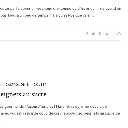
 goûter parfait pour un weekend d’automne ou d’hiver ou … de quand on
Il vous faudra un peu de temps mais qu’est-ce que ça en…
0
S
GASTRONOMIE
GOÛTER
/
/
eignets au sucre
es gourmands ! Aujourd’hui c’est Mardi Gras et je me devais de
 avec vous ma recette coup de cœur absolu : les beignets au sucre de
e…