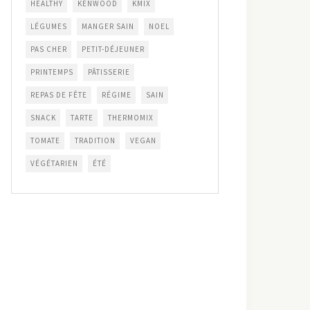
HEALTHY
KENWOOD
KMIX
LÉGUMES
MANGER SAIN
NOEL
PAS CHER
PETIT-DÉJEUNER
PRINTEMPS
PÂTISSERIE
REPAS DE FÊTE
RÉGIME
SAIN
SNACK
TARTE
THERMOMIX
TOMATE
TRADITION
VEGAN
VÉGÉTARIEN
ÉTÉ