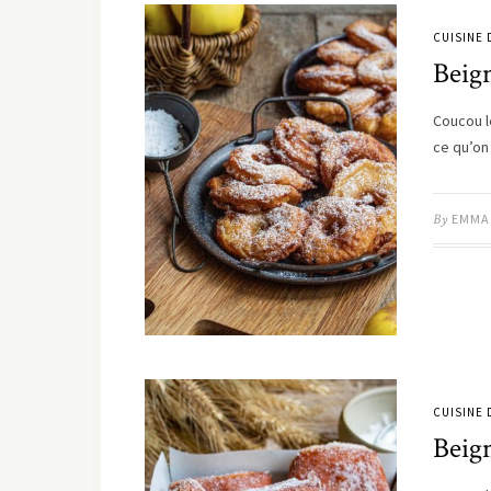
CUISINE
Beig
Coucou le
ce qu’on
By
EMMA
CUISINE
Beign