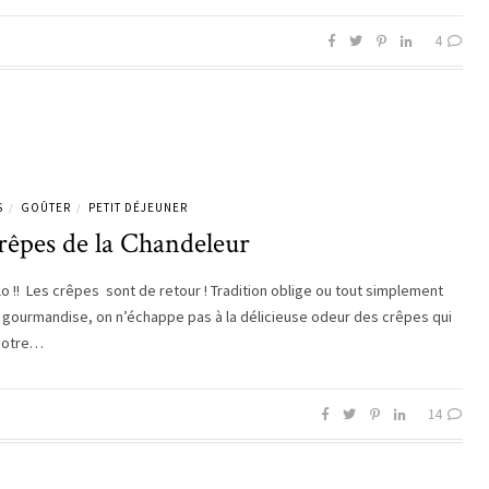
4
S
GOÛTER
PETIT DÉJEUNER
/
/
rêpes de la Chandeleur
lo !! Les crêpes sont de retour ! Tradition oblige ou tout simplement
 gourmandise, on n’échappe pas à la délicieuse odeur des crêpes qui
 notre…
14