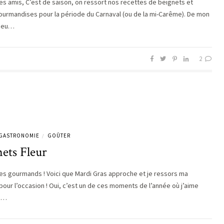
es amis, C’est de saison, on ressort nos recettes de beignets et
ourmandises pour la période du Carnaval (ou de la mi-Carême). De mon
i eu…
2
GASTRONOMIE
GOÛTER
/
ets Fleur
es gourmands ! Voici que Mardi Gras approche et je ressors ma
 pour l’occasion ! Oui, c’est un de ces moments de l’année où j’aime
es…