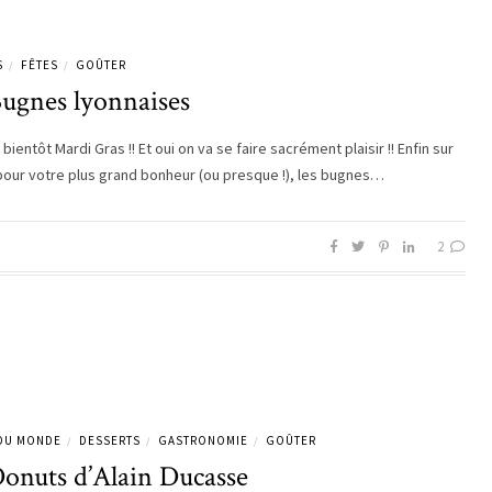
S
FÊTES
GOÛTER
/
/
Bugnes lyonnaises
 bientôt Mardi Gras !! Et oui on va se faire sacrément plaisir !! Enfin sur
 pour votre plus grand bonheur (ou presque !), les bugnes…
2
 DU MONDE
DESSERTS
GASTRONOMIE
GOÛTER
/
/
/
Donuts d’Alain Ducasse