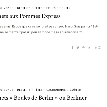
 DU MONDE
DESSERTS
FÊTES
FRUITS
GOÛTER
/
/
/
/
nets aux Pommes Express
s amis, Est-ce que ça ne sentirait pas un peu Mardi Gras par ici ? Est-
 ne se mettrait pas un peu en mode méga gourmandise ??…
0
 DU MONDE
DESSERTS
FÊTES
GASTRONOMIE
GOÛTER
/
/
/
/
ets « Boules de Berlin » ou Berliner