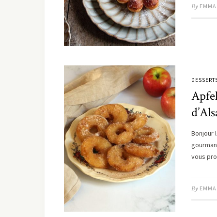
By
EMMA
DESSERT
Apfel
d’Als
Bonjour 
gourmand
vous pro
By
EMMA