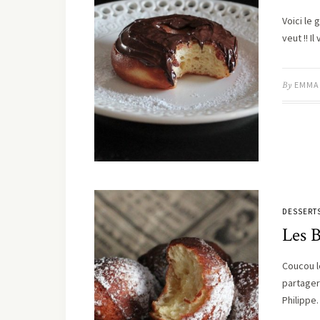
Voici le
veut !! 
By
EMMA
DESSERT
Les B
Coucou l
partager
Philipp