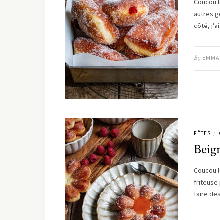
Coucou l
autres g
côté, j’a
By
EMMA
FÊTES
/
Beign
Coucou l
friteuse
faire d