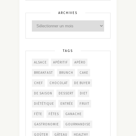
ARCHIVES
TAGS
ALSACE
APÉRITIF
APÉRO
BREAKFAST
BRUNCH
CAKE
CHEF
CHOCOLAT
DE BUYER
DE SAISON
DESSERT
DIET
DIÉTÉTIQUE
ENTRÉE
FRUIT
FÊTE
FÊTES
GANACHE
GASTRONOMIE
GOURMANDISE
GOÛTER
GÂTEAU
HEALTHY