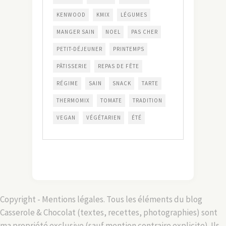
KENWOOD
KMIX
LÉGUMES
MANGER SAIN
NOEL
PAS CHER
PETIT-DÉJEUNER
PRINTEMPS
PÂTISSERIE
REPAS DE FÊTE
RÉGIME
SAIN
SNACK
TARTE
THERMOMIX
TOMATE
TRADITION
VEGAN
VÉGÉTARIEN
ÉTÉ
Copyright - Mentions légales. Tous les éléments du blog
Casserole & Chocolat (textes, recettes, photographies) sont
ma propriété exclusive (sauf mention contraire explicite). Ils