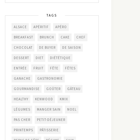
TAGS
ALSACE
APÉRITIF
APÉRO
BREAKFAST
BRUNCH
CAKE
CHEF
CHOCOLAT
DE BUYER
DE SAISON
DESSERT
DIET
DIÉTÉTIQUE
ENTRÉE
FRUIT
FÊTE
FÊTES
GANACHE
GASTRONOMIE
GOURMANDISE
GOÛTER
GÂTEAU
HEALTHY
KENWOOD
KMIX
LÉGUMES
MANGER SAIN
NOEL
PAS CHER
PETIT-DÉJEUNER
PRINTEMPS
PÂTISSERIE