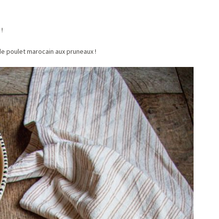
 !
 de poulet marocain aux pruneaux !