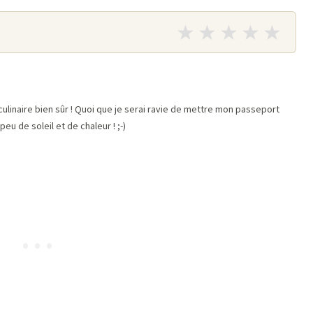
★
★
★
★
★
 culinaire bien sûr ! Quoi que je serai ravie de mettre mon passeport
u de soleil et de chaleur ! ;-)