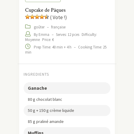
Cupcake de Pâques
( Vote !)
goûter
–
française
By Emma
–
Serves: 12 pces
Difficulty:
Moyenne
Price: €
Prep Time: 40 min + 4 h
–
Cooking Time: 25
min
INGREDIENTS
Ganache
80 g chocolat blanc
50 g + 150 g crème liquide
85 g praliné amande
Muffins