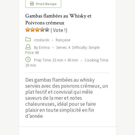
Print Recipe
Gambas flambées au Whisky et
Poivrons crémeux
( Vote !)
crustacés
–
française
By Emma
–
Serves: 4
Difficulty: Simple
Price: €€
Prep Time: 15 min + 30 min
–
Cooking Time:
20 min
Des gambas flambées au whisky
servies avec des poivrons crémeux, un
plat festif et convivial qui mêle
saveurs de la mer et notes
chaleureuses, idéal pour se faire
plaisir en toute simplicité en fin
d’année.