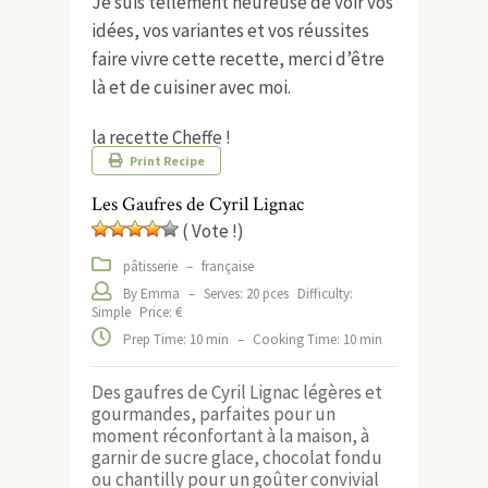
Je suis tellement heureuse de voir vos
idées, vos variantes et vos réussites
faire vivre cette recette, merci d’être
là et de cuisiner avec moi.
la recette Cheffe !
Print Recipe
Les Gaufres de Cyril Lignac
( Vote !)
pâtisserie
–
française
By Emma
–
Serves: 20 pces
Difficulty:
Simple
Price: €
Prep Time: 10 min
–
Cooking Time: 10 min
Des gaufres de Cyril Lignac légères et
gourmandes, parfaites pour un
moment réconfortant à la maison, à
garnir de sucre glace, chocolat fondu
ou chantilly pour un goûter convivial