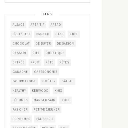
TAGS
ALSACE
APÉRITIF
APÉRO
BREAKFAST
BRUNCH
CAKE
CHEF
CHOCOLAT
DE BUYER
DE SAISON
DESSERT
DIET
DIÉTÉTIQUE
ENTRÉE
FRUIT
FÊTE
FÊTES
GANACHE
GASTRONOMIE
GOURMANDISE
GOÛTER
GÂTEAU
HEALTHY
KENWOOD
KMIX
LÉGUMES
MANGER SAIN
NOEL
PAS CHER
PETIT-DÉJEUNER
PRINTEMPS
PÂTISSERIE