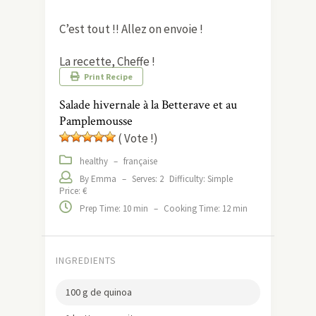
C’est tout !! Allez on envoie !
La recette, Cheffe !
Print Recipe
Salade hivernale à la Betterave et au
Pamplemousse
( Vote !)
healthy
–
française
By Emma
–
Serves: 2
Difficulty: Simple
Price: €
Prep Time: 10 min
–
Cooking Time: 12 min
INGREDIENTS
100 g de quinoa