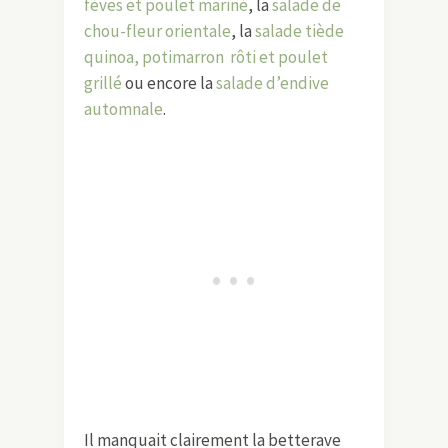
fèves et poulet mariné
, la
salade de
chou-fleur orientale
, la
salade tiède
quinoa, potimarron rôti et poulet
grillé
ou encore la
salade d’endive
automnale
.
Il manquait clairement la betterave