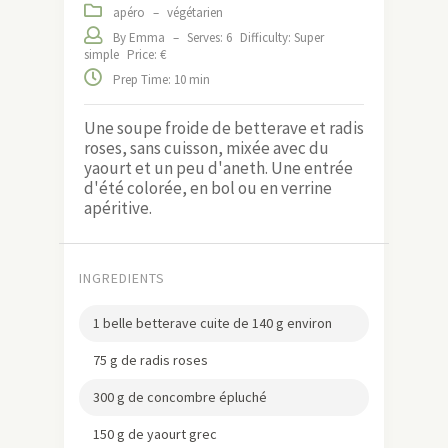
apéro
–
végétarien
By Emma
–
Serves: 6
Difficulty: Super
simple
Price: €
Prep Time: 10 min
Une soupe froide de betterave et radis
roses, sans cuisson, mixée avec du
yaourt et un peu d'aneth. Une entrée
d'été colorée, en bol ou en verrine
apéritive.
INGREDIENTS
1 belle betterave cuite de 140 g environ
75 g de radis roses
300 g de concombre épluché
150 g de yaourt grec