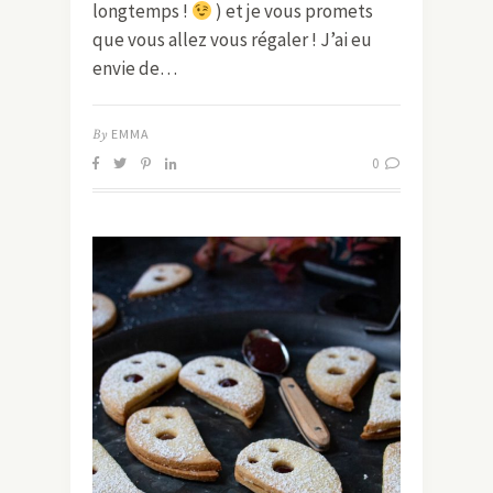
longtemps !
) et je vous promets
que vous allez vous régaler ! J’ai eu
envie de…
By
EMMA
0