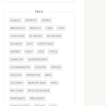
TAGS
ALSACE
APÉRITIF
APÉRO
BREAKFAST
BRUNCH
CAKE
CHEF
CHOCOLAT
DE BUYER
DE SAISON
DESSERT
DIET
DIÉTÉTIQUE
ENTRÉE
FRUIT
FÊTE
FÊTES
GANACHE
GASTRONOMIE
GOURMANDISE
GOÛTER
GÂTEAU
HEALTHY
KENWOOD
KMIX
LÉGUMES
MANGER SAIN
NOEL
PAS CHER
PETIT-DÉJEUNER
PRINTEMPS
PÂTISSERIE