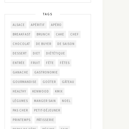
TAGS
ALSACE
APÉRITIF
APÉRO
BREAKFAST
BRUNCH
CAKE
CHEF
CHOCOLAT
DE BUYER
DE SAISON
DESSERT
DIET
DIÉTÉTIQUE
ENTRÉE
FRUIT
FÊTE
FÊTES
GANACHE
GASTRONOMIE
GOURMANDISE
GOÛTER
GÂTEAU
HEALTHY
KENWOOD
KMIX
LÉGUMES
MANGER SAIN
NOEL
PAS CHER
PETIT-DÉJEUNER
PRINTEMPS
PÂTISSERIE