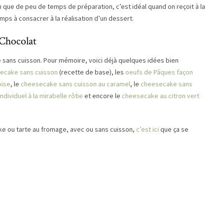
n que de peu de temps de préparation, c’est idéal quand on reçoit à la
ps à consacrer à la réalisation d’un dessert.
 Chocolat
 sans cuisson. Pour mémoire, voici déjà quelques idées bien
ecake sans cuisson
(recette de base), les
oeufs de Pâques façon
oise
, le
cheesecake sans cuisson au caramel
, le
cheesecake sans
dividuel à la mirabelle rôtie
et encore le
cheesecake au citron vert
e ou tarte au fromage, avec ou sans cuisson,
c’est ici
que ça se