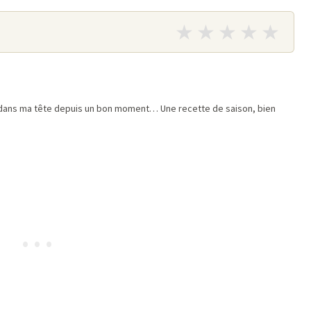
★
★
★
★
★
it dans ma tête depuis un bon moment… Une recette de saison, bien