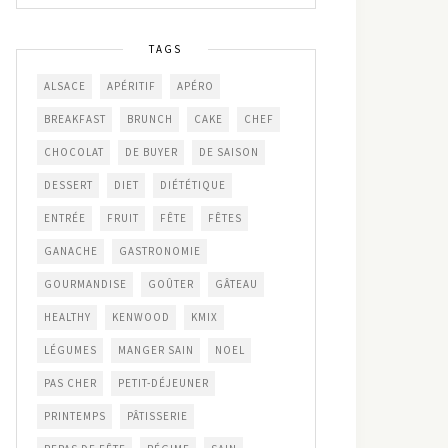
TAGS
ALSACE
APÉRITIF
APÉRO
BREAKFAST
BRUNCH
CAKE
CHEF
CHOCOLAT
DE BUYER
DE SAISON
DESSERT
DIET
DIÉTÉTIQUE
ENTRÉE
FRUIT
FÊTE
FÊTES
GANACHE
GASTRONOMIE
GOURMANDISE
GOÛTER
GÂTEAU
HEALTHY
KENWOOD
KMIX
LÉGUMES
MANGER SAIN
NOEL
PAS CHER
PETIT-DÉJEUNER
PRINTEMPS
PÂTISSERIE