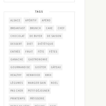
TAGS
ALSACE
APÉRITIF
APÉRO
BREAKFAST
BRUNCH
CAKE
CHEF
CHOCOLAT
DE BUYER
DE SAISON
DESSERT
DIET
DIÉTÉTIQUE
ENTRÉE
FRUIT
FÊTE
FÊTES
GANACHE
GASTRONOMIE
GOURMANDISE
GOÛTER
GÂTEAU
HEALTHY
KENWOOD
KMIX
LÉGUMES
MANGER SAIN
NOEL
PAS CHER
PETIT-DÉJEUNER
PRINTEMPS
PÂTISSERIE