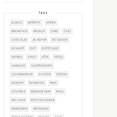
TAGS
ALSACE
APÉRITIF
APÉRO
BREAKFAST
BRUNCH
CAKE
CHEF
CHOCOLAT
DE BUYER
DE SAISON
DESSERT
DIET
DIÉTÉTIQUE
ENTRÉE
FRUIT
FÊTE
FÊTES
GANACHE
GASTRONOMIE
GOURMANDISE
GOÛTER
GÂTEAU
HEALTHY
KENWOOD
KMIX
LÉGUMES
MANGER SAIN
NOEL
PAS CHER
PETIT-DÉJEUNER
PRINTEMPS
PÂTISSERIE